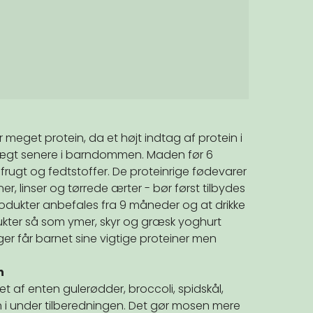
meget protein, da et højt indtag af protein i
ervægt senere i barndommen. Maden før 6
frugt og fedtstoffer. De proteinrige fødevarer
r, linser og tørrede ærter - bør først tilbydes
ukter anbefales fra 9 måneder og at drikke
dukter så som ymer, skyr og græsk yoghurt
ger får barnet sine vigtige proteiner men
n
 af enten gulerødder, broccoli, spidskål,
sh i under tilberedningen. Det gør mosen mere