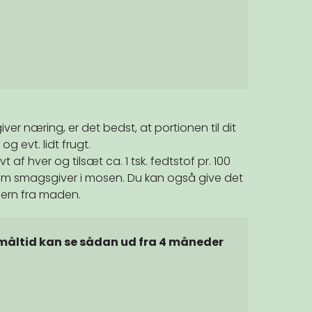
r næring, er det bedst, at portionen til dit
g evt. lidt frugt.
t af hver og tilsæt ca. 1 tsk. fedtstof pr. 100
som smagsgiver i mosen. Du kan også give det
jern fra maden.
ltid kan se sådan ud fra 4 måneder