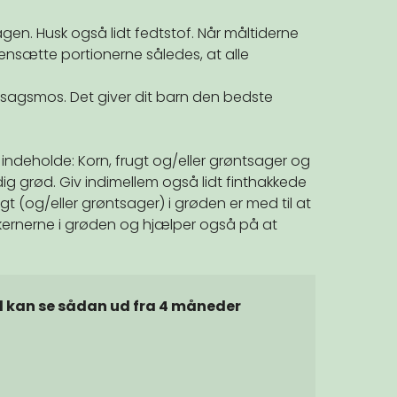
en. Husk også lidt fedtstof. Når måltiderne
nsætte portionerne således, at alle
ntsagsmos. Det giver dit barn den bedste
 indeholde: Korn, frugt og/eller grøntsager og
rdig grød. Giv indimellem også lidt finthakkede
ugt (og/eller grøntsager) i grøden er med til at
kernerne i grøden og hjælper også på at
kan se sådan ud fra 4 måneder