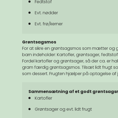
Fedtstof
Evt. nødder
Evt. frø/kerner
Grøntsagsmos
For at sikre en grøntsagsmos som mætter og give
barn indeholder: Kartofler, grøntsager, fedtstof o
Fordel kartofler og grøntsager, så der ca. er halv
gram færdig grøntsagsmos. Tilsæt lidt frugt 
som dessert. Frugten hjælper på optagelse af 
Sammensætning af et godt grøntsagsmå
Kartofler
Grøntsager og evt. lidt frugt