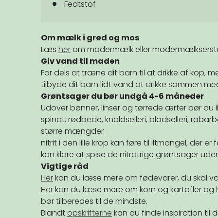
Fedtstof
Om mælk i grød og mos
Læs
her
om modermælk eller modermælksersta
Giv vand til maden
For dels at træne dit barn til at drikke af kop
tilbyde dit barn lidt vand at drikke sammen me
Grøntsager du bør undgå 4-6 måneder
Udover bønner, linser og tørrede ærter bør du i
spinat, rødbede, knoldselleri, bladselleri, rabarb
større mængder
nitrit i den lille krop kan føre til iltmangel, der er
kan klare at spise de nitratrige grøntsager ud
Vigtige råd
Her
kan du læse mere om fødevarer, du skal 
Her
kan du læse mere om korn og kartofler og
bør tilberedes til de mindste.
Blandt
opskrifterne
kan du finde inspiration til