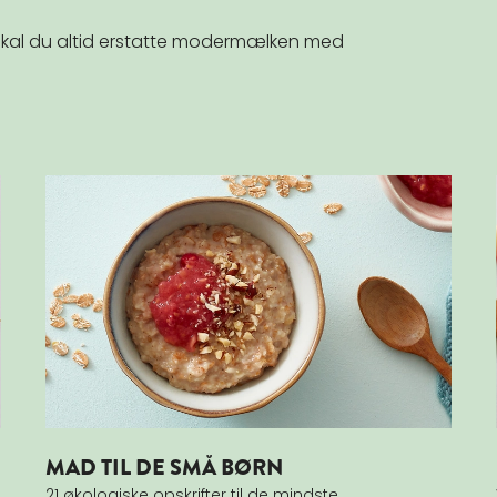
 skal du altid erstatte modermælken med
Læs mere om MAD TIL DE SMÅ BØRN
MAD TIL DE SMÅ BØRN
21 økologiske opskrifter til de mindste