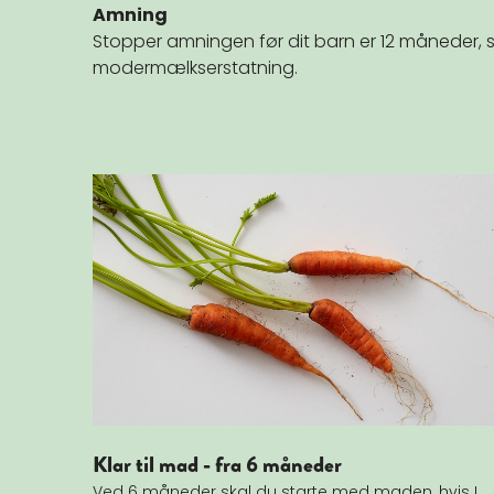
Amning
Stopper amningen før dit barn er 12 måneder,
modermælkserstatning.
Læs mere om Klar til mad - fra 6 måneder
Klar til mad - fra 6 måneder
Ved 6 måneder skal du starte med maden, hvis I