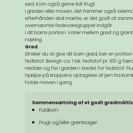
sød. Kom også gerne lidt frugt
i grøden eller mosen, det fremmer også velsmag
efterhånden skal mætte, er det godt at samme
overnævnte fødevaregrupper indgår
i dit barns portion. Varier mellem grød og grø
næring.
Grød
Ønsker du at give dit barn grød, bør en portion
fedtstof. Beregn ca. 1 tsk. fedtstof pr. 100 g fæ
nødder og frø i grøden i stedet for fedtstof. Fr
hjælpe på kroppens optagelse af jern fra korn
holde maven i gang.
Sammensætning af et godt grødmåltid 
Fuldkorn
Frugt og/eller grøntsager