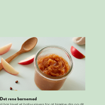
Læs mere om Det rene barnemad
Det rene barnemad
Vi har lavet et babyunivers for at hjælpe dig og dit