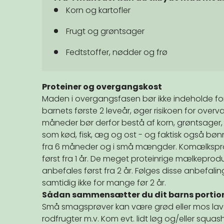
Korn og kartofler
Frugt og grøntsager
Fedtstoffer, nødder og frø
Proteiner og overgangskost
Maden i overgangsfasen bør ikke indeholde for 
barnets første 2 leveår, øger risikoen for ov
måneder bør derfor bestå af korn, grøntsager, 
som kød, fisk, æg og ost - og faktisk også bønne
fra 6 måneder og i små mængder. Komælksprod
først fra 1 år. De meget proteinrige mælkepro
anbefales først fra 2 år. Følges disse anbefalin
samtidig ikke for mange før 2 år.
Sådan sammensætter du dit barns portio
Små smagsprøver kan være grød eller mos lavet
rodfrugter m.v. Kom evt. lidt løg og/eller squa