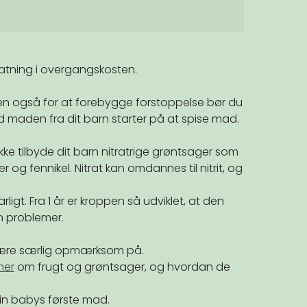
tning i overgangskosten.
, men også for at forebygge forstoppelse bør du
d maden fra dit barn starter på at spise mad.
kke tilbyde dit barn nitratrige grøntsager som
er og fennikel. Nitrat kan omdannes til nitrit, og
 farligt. Fra 1 år er kroppen så udviklet, at den
en problemer.
være særlig opmærksom på.
her
om frugt og grøntsager, og hvordan de
 din babys første mad.