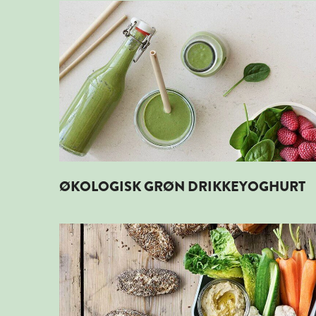
Læs mere om ØKOLOGISK GRØN DRIKKEYOGH
ØKOLOGISK GRØN DRIKKEYOGHURT
Læs mere om ØKOLOGISK MINI RUGBRØD ME