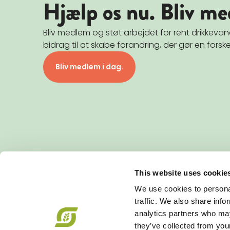
Hjælp os nu. Bliv me
Bliv medlem og støt arbejdet for rent drikkev
bidrag til at skabe forandring, der gør en forske
Bliv medlem i dag.
This website uses cookie
KONTAKT
We use cookies to personal
Økologisk Landsforening
traffic. We also share info
Agro Food Park 26, 1 • 8200 Aarhus N
analytics partners who may
+45 87 32 27 00
•
info@okologi.dk
they’ve collected from your