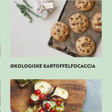
URT
Læs mere om ØKOLOGISKE KARTOFFELFOCACCIA
ØKOLOGISKE KARTOFFELFOCACCIA
D HUMUS
Læs mere om ØKOLOGISK KARTOFFELMAD