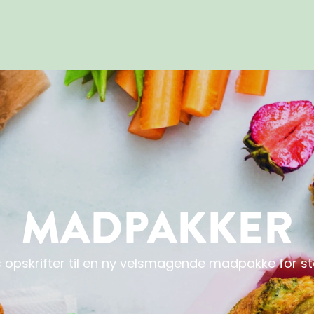
MADPAKKER
s opskrifter til en ny velsmagende madpakke for 