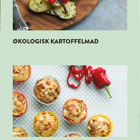
ØKOLOGISK KARTOFFELMAD
Læs mere om ØKOLOGISKE MUFFINS MED SKINKE