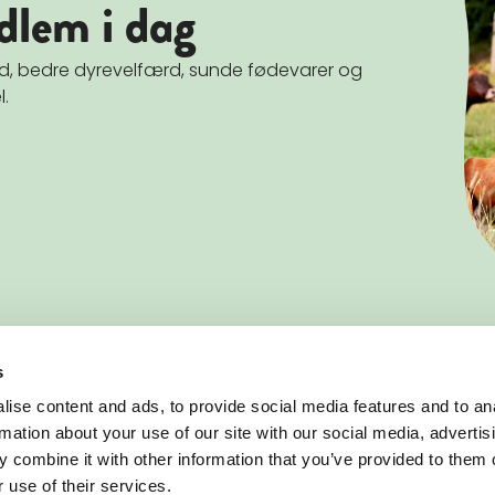
dlem i dag
and, bedre dyrevelfærd, sunde fødevarer og
l.
s
BLIV MEDLEM
ise content and ads, to provide social media features and to an
Vær med i arbejdet for mere og bedre
rmation about your use of our site with our social media, advertis
økologi i Danmark
 combine it with other information that you’ve provided to them o
Bliv medlem af Økologisk
 use of their services.