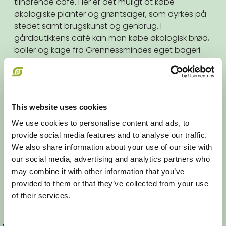
tilhørende café. Her er det muligt at købe
økologiske planter og grøntsager, som dyrkes på
stedet samt brugskunst og genbrug. I
gårdbutikkens café kan man købe økologisk brød,
boller og kage fra Grennessmindes eget bageri.
Sæt f.eks. tænderne i en kanelsnurre, høj snegl,
brownie eller tebirkes. På disken er der også altid
friskbrygget kaffe, te, kakao og saft.
This website uses cookies
Hvad kan du opleve til Økologisk
We use cookies to personalise content and ads, to
Høstmarked hos Grennessminde:
provide social media features and to analyse our traffic.
Lav dit eget snobrød over bål
We also share information about your use of our site with
Hils på de mange forskellige dyr
Ponyridning
our social media, advertising and analytics partners who
Spil og aktiviteter på græsplænen
may combine it with other information that you’ve
Køb produkter, som de unge hos Grennessminde
provided to them or that they’ve collected from your use
har produceret
of their services.
Godt at vide