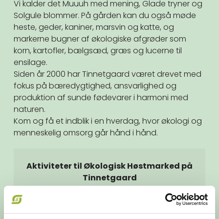
Vi kalder det Muuuh med mening, Glade tryner og
Solgule blommer. På gården kan du også møde
heste, geder, kaniner, marsvin og katte, og
markerne bugner af økologiske afgrøder som
korn, kartofler, bælgsæd, græs og lucerne til
ensilage.
Siden år 2000 har Tinnetgaard været drevet med
fokus på bæredygtighed, ansvarlighed og
produktion af sunde fødevarer i harmoni med
naturen.
Kom og få et indblik i en hverdag, hvor økologi og
menneskelig omsorg går hånd i hånd.
Aktiviteter til Økologisk Høstmarked på
Tinnetgaard
Besøg gårdens dyr
Kom med på dyrefodringsrunde lørdag
og søndag kl. 10.30