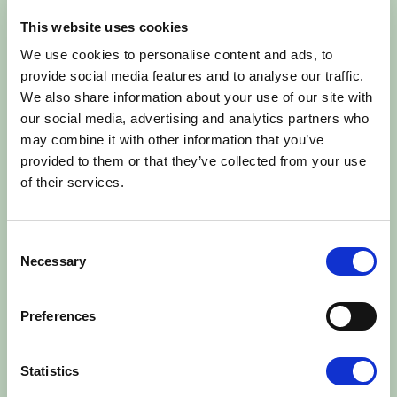
Gå på opdagelse i den spiselige have
This website uses cookies
Udforsk specialiteterne i gårdbutikken
Spørg vores gartner til råds i
We use cookies to personalise content and ads, to
plantesalget
provide social media features and to analyse our traffic.
Lav æggebakkebingo rundt på gården
We also share information about your use of our site with
Udfordr dine nærmeste i
our social media, advertising and analytics partners who
kartoffelsækkeløb
may combine it with other information that you’ve
Vær krea med kartoffeldyr
provided to them or that they’ve collected from your use
Grav efter guld i sandkassen (og hent en
of their services.
præmie i gårdbutikken)
Ræs rundt på minitraktor (for de
mindste)
Consent
Necessary
Tag en kæpheste-tur rundt i ridehallen
Selection
Mulighed for at købe lidt godt til ganen
samt kaffe og saft
Preferences
Find gode tilbud på egenproducerede
smukke blomster, planter og meget mere
Statistics