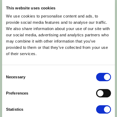
muligt at købe genbrugstøj, loppefund og
This website uses cookies
hæklede tøjdyr samt moderne kunstmalerier
malet af Vivi. Bliver du sulten eller tørstig, har
We use cookies to personalise content and ads, to
gården også en café, hvor det er muligt at købe
provide social media features and to analyse our traffic.
hjemmelavet flødeis, kold frugtsaft, simple retter,
We also share information about your use of our site with
kaffe og kage.
our social media, advertising and analytics partners who
may combine it with other information that you’ve
provided to them or that they’ve collected from your use
Aktiviteter til Økologisk Høstmarked
of their services.
hos Vivis Pryd
Kom på en ca. 30 minutters rundtur i
plantagen med landmanden kl. 13
Consent
Necessary
Sansestien - tør du gå med bind for
Selection
øjnene?
Spil på græsset og billedlotteri for børn
Preferences
Lav snobrød og pandekager ved bålet
Besøg caféen, hvor menukortet byder på
både hjemmelavet flødeis, kold frugtsaft,
Statistics
simple retter, kaffe og kage