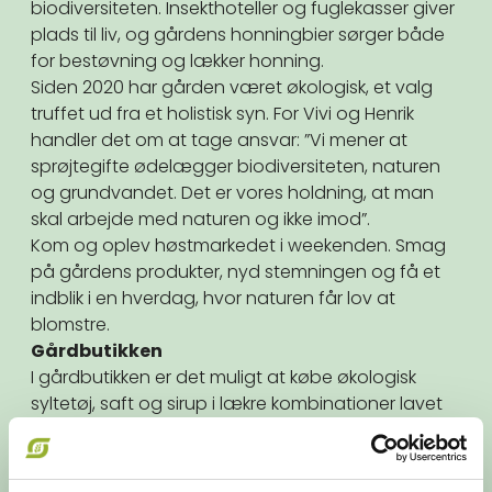
biodiversiteten. Insekthoteller og fuglekasser giver
plads til liv, og gårdens honningbier sørger både
for bestøvning og lækker honning.
Siden 2020 har gården været økologisk, et valg
truffet ud fra et holistisk syn. For Vivi og Henrik
handler det om at tage ansvar: ”Vi mener at
sprøjtegifte ødelægger biodiversiteten, naturen
og grundvandet. Det er vores holdning, at man
skal arbejde med naturen og ikke imod”.
Kom og oplev høstmarkedet i weekenden. Smag
på gårdens produkter, nyd stemningen og få et
indblik i en hverdag, hvor naturen får lov at
blomstre.
Gårdbutikken
I gårdbutikken er det muligt at købe økologisk
syltetøj, saft og sirup i lækre kombinationer lavet
af Vivis Pryds egne økologiske bær. Du kan også
købe smagfuld honning, som er koldtappet, fra
deres egne bier. Derudover vil det også være