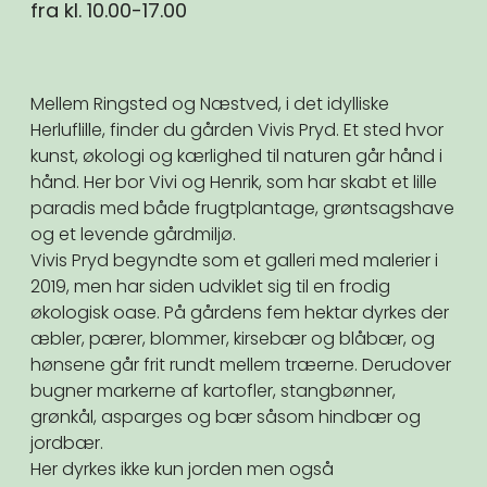
fra kl. 10.00-17.00
Mellem Ringsted og Næstved, i det idylliske
Herluflille, finder du gården Vivis Pryd. Et sted hvor
kunst, økologi og kærlighed til naturen går hånd i
hånd. Her bor Vivi og Henrik, som har skabt et lille
paradis med både frugtplantage, grøntsagshave
og et levende gårdmiljø.
Vivis Pryd begyndte som et galleri med malerier i
2019, men har siden udviklet sig til en frodig
økologisk oase. På gårdens fem hektar dyrkes der
æbler, pærer, blommer, kirsebær og blåbær, og
hønsene går frit rundt mellem træerne. Derudover
bugner markerne af kartofler, stangbønner,
grønkål, asparges og bær såsom hindbær og
jordbær.
Her dyrkes ikke kun jorden men også