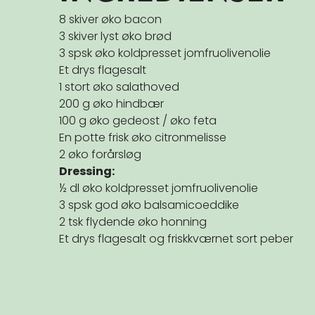
8 skiver øko bacon
3 skiver lyst øko brød
3 spsk øko koldpresset jomfruolivenolie
Et drys flagesalt
1 stort øko salathoved
200 g øko hindbær
100 g øko gedeost / øko feta
En potte frisk øko citronmelisse
2 øko forårsløg
Dressing:
½ dl øko koldpresset jomfruolivenolie
3 spsk god øko balsamicoeddike
2 tsk flydende øko honning
Et drys flagesalt og friskkværnet sort peber