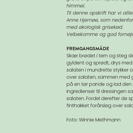
himmel.
Til denne opskrift har vi al
Anne Hjernøe, som nedenfor
med økologisk grisekød.
Velbekomme og god fornøje
FREMGANGSMÅDE
Skær brødet i tern og steg det
gyldent og sprødt, drys med l
salaten i mundrette stykker 
over salaten, sammen med g
på en tør pande og lad den k
ingredienser til dressingen
salaten. Fordel derefter de 
finthakket forårsløg over s
Foto: Winnie Methmann