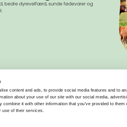
and, bedre dyrevelfærd, sunde fødevarer og
l.
s
BLIV MEDLEM
ise content and ads, to provide social media features and to an
Vær med i arbejdet for mere og bedre
rmation about your use of our site with our social media, advertis
økologi i Danmark
 combine it with other information that you’ve provided to them o
Bliv medlem af Økologisk
 use of their services.
Landsforening