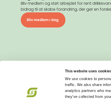
Bliv medlem og støt arbejdet for rent drikkev
bidrag til at skabe forandring, der gør en forske
Bliv medlem i dag.
This website uses cookie
KONTAKT
We use cookies to personal
Økologisk Landsforening
traffic. We also share info
Agro Food Park 26, 1 • 8200 Aarhus N
analytics partners who may
+45 87 32 27 00
•
info@okologi.dk
they’ve collected from your
CVR 13038139
FØLG OS PÅ