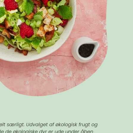
t særligt. Udvalget af økologisk frugt og
alle de økologiske dyr er ude under åben