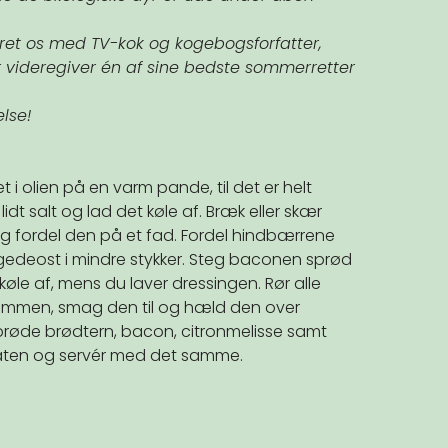
lieret os med TV-kok og kogebogsforfatter,
 videregiver én af sine bedste sommerretter
lse!
 i olien på en varm pande, til det er helt
idt salt og lad det køle af. Bræk eller skær
og fordel den på et fad. Fordel hindbærrene
edeost i mindre stykker. Steg baconen sprød
øle af, mens du laver dressingen. Rør alle
 sammen, smag den til og hæld den over
sprøde brødtern, bacon, citronmelisse samt
alaten og servér med det samme.