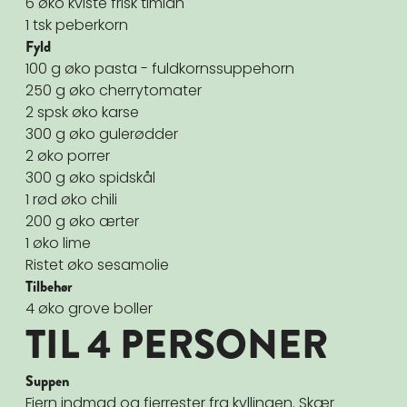
6 øko kviste frisk timian
1 tsk peberkorn
Fyld
100 g øko pasta - fuldkornssuppehorn
250 g øko cherrytomater
2 spsk øko karse
300 g øko gulerødder
2 øko porrer
300 g øko spidskål
1 rød øko chili
200 g øko ærter
1 øko lime
Ristet øko sesamolie
Tilbehør
4 øko grove boller
TIL 4 PERSONER
Suppen
Fjern indmad og fjerrester fra kyllingen. Skær