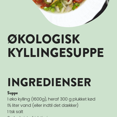
ØKOLOGISK
KYLLINGESUPPE
INGREDIENSER
Suppe
1 øko kylling (1600g), heraf 300 g plukket kød
1½ liter vand (eller indtil det dækker)
1 tsk salt