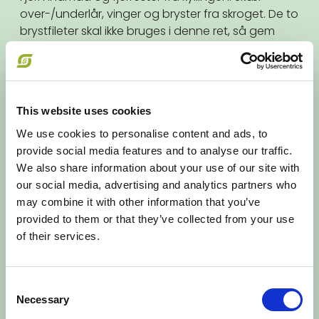
over-/underlår, vinger og bryster fra skroget. De to
brystfileter skal ikke bruges i denne ret, så gem
dem - evt. i fryseren - til en anden dag.
Kom lår, vinger og skrog i en passende gryde.
Hæld vand på til det dækker og bring i kog. Skum
suppen med hulske når den er kommet i kog.
This website uses cookies
Tilsæt herefter salt, timian og peberkorn. Lad
suppen simre på lavt blus i en times tid.
We use cookies to personalise content and ads, to
Tag kødet op med en hulske, afkøl en smule og
provide social media features and to analyse our traffic.
pluk kødet af skroget. Du skal bruge ca. 300 g til
We also share information about your use of our site with
suppen. Lad suppen simre videre mens du plukker
our social media, advertising and analytics partners who
kødet fra skroget - det øger suppens smag. Stil
may combine it with other information that you’ve
kødet til side. Si suppen og kom den tilbage i
provided to them or that they’ve collected from your use
gryden.
of their services.
Suppefyld
Kog fuldkornssuppehorn i rigeligt letsaltet vand i
Consent
det antal minutter der er angivet på emballagen.
Necessary
Selection
Dryp af i et dørslag.