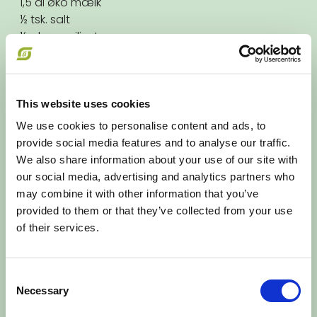
1,5 dl øko mælk
½ tsk. salt
½ øko vaniljestang
1 moden øko banan
Øko smør til stegning
FREMGANGSMÅDE
This website uses cookies
4 STK.
We use cookies to personalise content and ads, to
Start med at lave mandlerne til mandelmel – kom
provide social media features and to analyse our traffic.
mandlerne i en foodprocessor og blend dem
We also share information about your use of our site with
indtil de bliver til helt fint mel. Mandelmelen kan
our social media, advertising and analytics partners who
erstattes med hvedemel.
may combine it with other information that you’ve
Rør mandelmel sammen med æg, bagepulver,
provided to them or that they’ve collected from your use
mælk, salt og korn fra ½ vaniljestang. Rør det hele
of their services.
godt rundt, indtil dejen er glat og uden klumper.
Mos bananen med en gaffel og rør mosen i dejen.
Consent
Varm vaffeljernet rigtig godt op og pensl
Necessary
Selection
pladerne grundigt med smør. Kom 3-4 spsk. dej
ind midt på jernet, og bag vaflerne i ca. 4