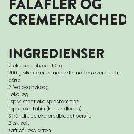
FALAFLER OG
CREMEFRAICHEDR
INGREDIENSER
½ øko squash, ca. 150 g
200 g øko kikærter, udblødte natten over eller fra
dåse
2 fed øko hvidløg
1 øko løg
1 spsk. stødt øko spidskommen
1 spsk. øko tahin (kan undlades)
3 håndfulde øko bredbladet persille
2 tsk. salt
saft af 1 øko citron