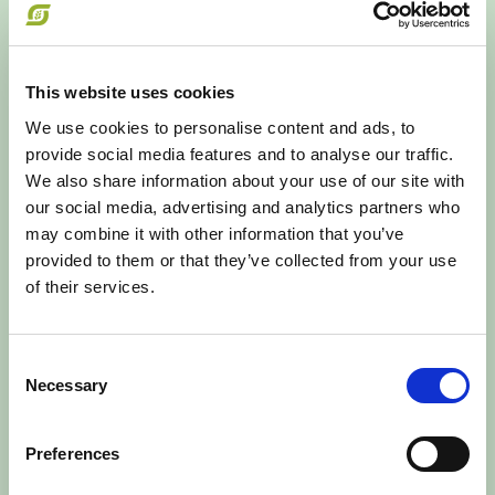
Opskrift af: Louisa
Lorang
This website uses cookies
Hovedret til 3-4 personer
We use cookies to personalise content and ads, to
Vær obs på, at du skal sætte kikærter i blød
provide social media features and to analyse our traffic.
dagen før, hvis du ikke vil bruge dem fra dåse.
We also share information about your use of our site with
Falafler er altid superlækkert. Her med lidt ekstra
our social media, advertising and analytics partners who
grønt i. Hvis du mangler en veggiebøf til din
may combine it with other information that you’ve
burger, er farsen her i øvrigt også supergod at
provided to them or that they’ve collected from your use
bruge.
of their services.
FREMGANGSMÅDE
Falafler:
Blend squash, kikærter, hvidløg, løg, spidskommen,
Consent
tahin, persille, salt og citronsaft til en grov, men
Necessary
Selection
sammenhængende masse i en foodprocessor.
Kommer du til at blende for meget, må du snyde
Preferences
lidt og samle farsen med lidt mel.
Form ”farsen” til falafler (brug fx en ske og hånden