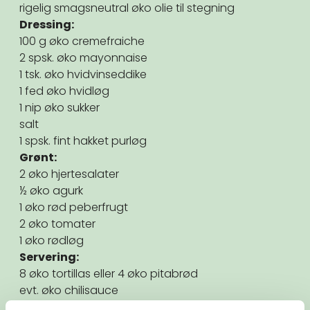
rigelig smagsneutral øko olie til stegning
Dressing:
100 g øko cremefraiche
2 spsk. øko mayonnaise
1 tsk. øko hvidvinseddike
1 fed øko hvidløg
1 nip øko sukker
salt
1 spsk. fint hakket purløg
Grønt:
2 øko hjertesalater
½ øko agurk
1 øko rød peberfrugt
2 øko tomater
1 øko rødløg
Servering:
8 øko tortillas eller 4 øko pitabrød
evt. øko chilisauce