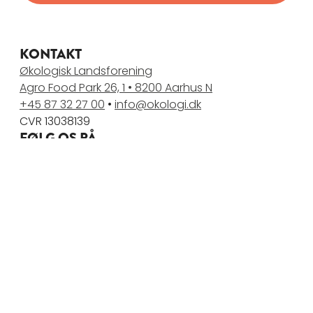
KONTAKT
Økologisk Landsforening
Agro Food Park 26, 1 • 8200 Aarhus N
+45 87 32 27 00
•
info@okologi.dk
CVR 13038139
FØLG OS PÅ
BLIV MEDLEM
Vær med i arbejdet for mere og bedre økologi i
Danmark
Bliv medlem af Økologisk Landsforening
ØVRIGE SITES
Økologisk Landsforening
•
Økologisk Nu
• Organic
Denmark •
Plantebaseret Videnscenter
•
Økodag