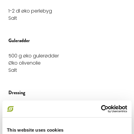
1-2 dl øko perlebyg
Salt
Gulerødder
500 g øko gulerødder
Øko olivenolie
Salt
Dressing
Saft af 1 øko citron
1-2 tsk øko honning
1-2 spsk øko olivenolie
1 tsk øko birkes
This website uses cookies