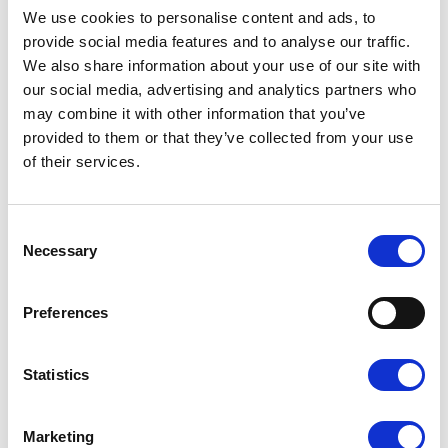
100 g blød øko gedeost eller øko feta
We use cookies to personalise content and ads, to
1 håndfuld øko mynte
provide social media features and to analyse our traffic.
1 håndfuld bredbladet øko persille
We also share information about your use of our site with
TIL 2 PERSONER
our social media, advertising and analytics partners who
may combine it with other information that you’ve
provided to them or that they’ve collected from your use
Perlebyg
of their services.
Skyl perlebyg og kog dem ca. 15 min. eller til de er
Consent
møre. Afdryp dem og salt dem.
Necessary
Selection
Gulerødder
Preferences
Skrub eller skræl gulerødderne. Steg dem på en
varm pande i olivenolie til de er møre, men med
Statistics
lidt bid. Krydr med salt.
Dressing
Marketing