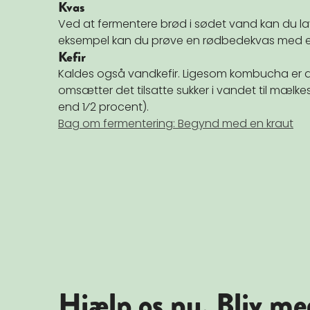
Kvas
Ved at fermentere brød i sødet vand kan du lave
eksempel kan du prøve en rødbedekvas med e
Kefir
Kaldes også vandkefir. Ligesom kombucha er d
omsætter det tilsatte sukker i vandet til mælkes
end 1⁄2 procent).
Bag om fermentering: Begynd med en kraut
Hjælp os nu. Bliv me