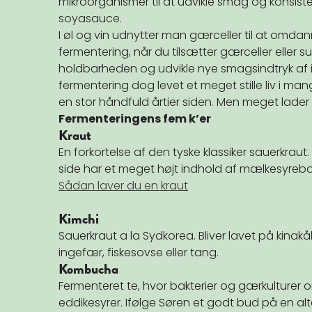
mikroorganismer til at udvikle smag og konsiste
soyasauce.
I øl og vin udnytter man gærceller til at omdanne
fermentering, når du tilsætter gærceller eller sur
holdbarheden og udvikle nye smagsindtryk af i
fermentering dog levet et meget stille liv i ma
en stor håndfuld årtier siden. Men meget lader t
Fermenteringens fem k’er
Kraut
En forkortelse af den tyske klassiker sauerkraut
side har et meget højt indhold af mælkesyrebak
Sådan laver du en kraut
Kimchi
Sauerkraut a la Sydkorea. Bliver lavet på kinakål
ingefær, fiskesovse eller tang.
Kombucha
Fermenteret te, hvor bakterier og gærkulturer 
eddikesyrer. Ifølge Søren et godt bud på en alt