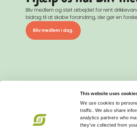
Bliv medlem og støt arbejdet for rent drikkev
bidrag til at skabe forandring, der gør en forske
Bliv medlem i dag.
This website uses cookie
KONTAKT
We use cookies to personal
Økologisk Landsforening
traffic. We also share info
Agro Food Park 26, 1 • 8200 Aarhus N
analytics partners who may
+45 87 32 27 00
•
info@okologi.dk
they’ve collected from your
CVR 13038139