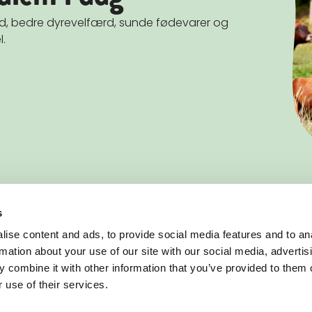
and, bedre dyrevelfærd, sunde fødevarer og
l.
s
BLIV MEDLEM
ise content and ads, to provide social media features and to an
Vær med i arbejdet for mere og bedre
rmation about your use of our site with our social media, advertis
økologi i Danmark
 combine it with other information that you’ve provided to them o
Bliv medlem af Økologisk
 use of their services.
Landsforening