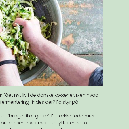
fået nyt liv i de danske køkkener. Men hvad
r fermentering findes der? Få styr på
t ”bringe til at gære”. En række fødevarer,
af processen, hvor man udnytter en række