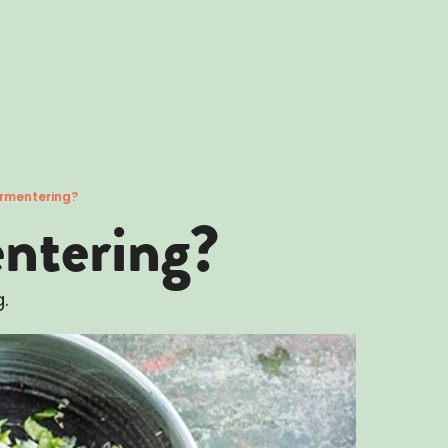
ermentering?
ntering?
.