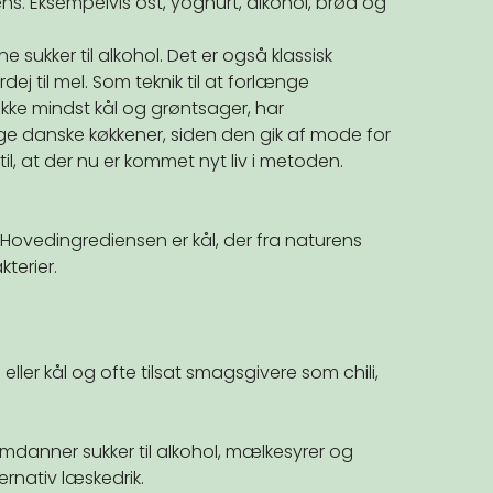
ns. Eksempelvis ost, yoghurt, alkohol, brød og
 sukker til alkohol. Det er også klassisk
dej til mel. Som teknik til at forlænge
kke mindst kål og grøntsager, har
nge danske køkkener, siden den gik af mode for
il, at der nu er kommet nyt liv i metoden.
. Hovedingrediensen er kål, der fra naturens
terier.
 eller kål og ofte tilsat smagsgivere som chili,
omdanner sukker til alkohol, mælkesyrer og
ernativ læskedrik.