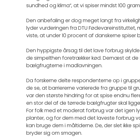
sundhed og klima”, at vi spiser mindst 100 gra
Den anbefaling er dog meget langt fra virkeligh
lyder vurderingen fra DTU Fødevareinstituttet,
viste, at under 10 procent af danskerne spiser 
Den hyppigste årsag til det lave forbrug skyld
de simpelthen foretrækker kød. Dernæst at de 
bælgfrugterne i madlavningen.
Da forskerne delte respondenterne op i gruppe
de se, at barriererne varierede fra gruppe til g
var den største hindring for at spise endnu fler
en stor del af de tørrede bælgfrugter skal ligge 
For folk med et moderat forbrug var det igen l
planter, og for dem med det laveste forbrug
kan bruge dem i måltiderne. De, der slet ikke sp
bryder sig om smagen.