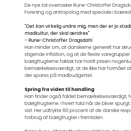
De nye tal overrasker Rune-Christoffer Dragsda
Forening og antropolog med speciale i bæred
"Det kan virkelig undre mig, men der er jo st
madkultur, der skal ændres"
- Rune-Christoffer Dragsdahl
Han minder om, at danskerne generelt har sk
stigende inflation, og at de fleste varegrupper 
bælgfrugterne faktisk har holdt prisen nogenlun
bemærkelsesværdigt, at de ikke har formået a
der spares på madbudgettet.
Spring fra viden til handling
Han finder også faldet bemærkelsesværdigt, for
bælgfrugterne. I hvert fald når de bliver spurg
vist. Her udtrykte 60 procent af de danske re
forbrug af bælgfrugter i fremtiden.