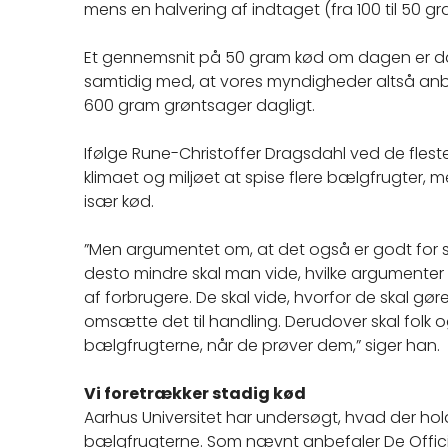
mens en halvering af indtaget (fra 100 til 50 g
Et gennemsnit på 50 gram kød om dagen er da 
samtidig med, at vores myndigheder altså anb
600 gram grøntsager dagligt.
Ifølge Rune-Christoffer Dragsdahl ved de flest
klimaet og miljøet at spise flere bælgfrugter,
især kød.
”Men argumentet om, at det også er godt for s
desto mindre skal man vide, hvilke argumenter 
af forbrugere. De skal vide, hvorfor de skal gø
omsætte det til handling. Derudover skal fol
bælgfrugterne, når de prøver dem,” siger han.
Vi foretrækker stadig kød
Aarhus Universitet har undersøgt, hvad der ho
bælgfrugterne. Som nævnt anbefaler De Officie