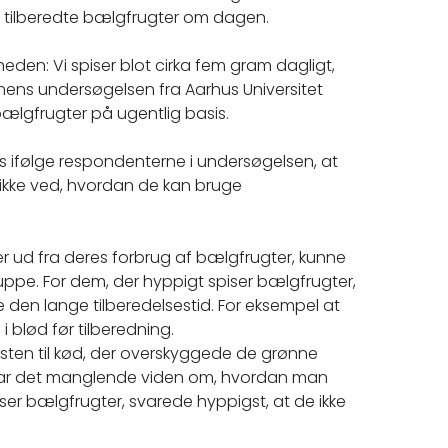
m tilberedte bælgfrugter om dagen.
eden: Vi spiser blot cirka fem gram dagligt,
 mens undersøgelsen fra Aarhus Universitet
bælgfrugter på ugentlig basis.
es ifølge respondenterne i undersøgelsen, at
ikke ved, hvordan de kan bruge
r ud fra deres forbrug af bælgfrugter, kunne
ruppe. For dem, der hyppigt spiser bælgfrugter,
e den lange tilberedelsestid. For eksempel at
i blød før tilberedning.
ysten til kød, der overskyggede de grønne
 var det manglende viden om, hvordan man
iser bælgfrugter, svarede hyppigst, at de ikke