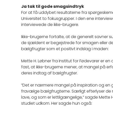
Ja tak til gode smagsindtryk
For at få uddybet resultaterne fra spørgeskem
Universitet to fokusgrupper. I den ene intervi
interviewede de ikke-brugere.
Ikke-brugerne fortalte, at de generelt savner 
de sjældent er begejstrede for smagen eller d
bælgfrugter som et positivt indslag i maden:
Mette H. Løbner fra Institut for Fødevarer er en a
fast, at ikke-brugerne mener, at mangel på erfar
deres indtag af bælgfrugter.
”Det er nærmere mangel på inspiration og en g
fravælge bælgfrugterne. Særligt efterlyser de
lave, og som er lettilgængelige,” sagde Mette H. 
studiet udkom. Her sagde hun også: