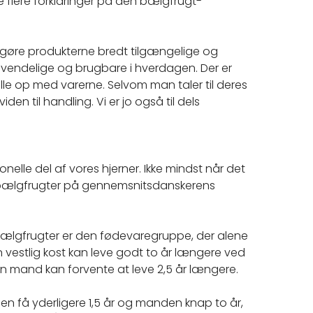
 flere forklaringer på den bælgfrugt-
øre produkterne bredt tilgængelige og
anvendelige og brugbare i hverdagen. Der er
ille op med varerne. Selvom man taler til deres
viden til handling. Vi er jo også til dels
onelle del af vores hjerner. Ikke mindst når det
af bælgfrugter på gennemsnitsdanskerens
 bælgfrugter er den fødevaregruppe, der alene
en vestlig kost kan leve godt to år længere ved
n mand kan forvente at leve 2,5 år længere.
n få yderligere 1,5 år og manden knap to år,