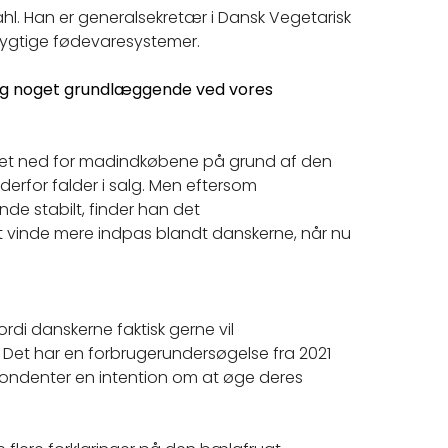
hl. Han er generalsekretær i Dansk Vegetarisk
ygtige fødevaresystemer.
adig noget grundlæggende ved vores
ruet ned for madindkøbene på grund af den
derfor falder i salg. Men eftersom
de stabilt, finder han det
t vinde mere indpas blandt danskerne, når nu
di danskerne faktisk gerne vil
t. Det har en forbrugerundersøgelse fra 2021
spondenter en intention om at øge deres