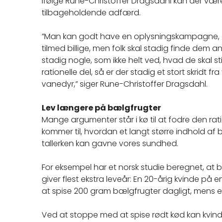
Ifølge Rune-Christoffer Dragsdahl kan der være
tilbageholdende adfærd.
”Man kan godt have en oplysningskampagne, g
tilmed billige, men folk skal stadig finde dem 
stadig nogle, som ikke helt ved, hvad de skal st
rationelle del, så er der stadig et stort skridt fra 
vanedyr,” siger Rune-Christoffer Dragsdahl.
Lev længere på bælgfrugter
Mange argumenter står i kø til at fodre den rati
kommer til, hvordan et langt større indhold 
tallerken kan gavne vores sundhed.
For eksempel har et norsk studie beregnet, at
giver flest ekstra leveår: En 20-årig kvinde på 
at spise 200 gram bælgfrugter dagligt, mens e
Ved at stoppe med at spise rødt kød kan kvinde