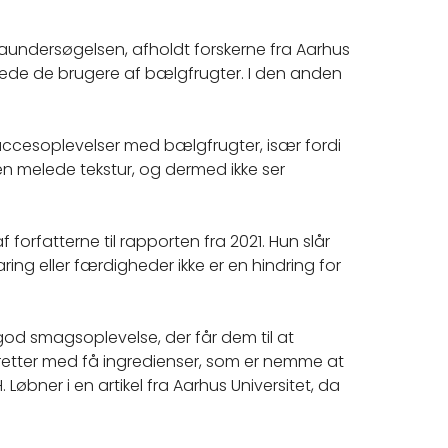
aundersøgelsen, afholdt forskerne fra Aarhus
ewede de brugere af bælgfrugter. I den anden
succesoplevelser med bælgfrugter, især fordi
en melede tekstur, og dermed ikke ser
f forfatterne til rapporten fra 2021. Hun slår
ing eller færdigheder ikke er en hindring for
od smagsoplevelse, der får dem til at
 retter med få ingredienser, som er nemme at
Løbner i en artikel fra Aarhus Universitet, da