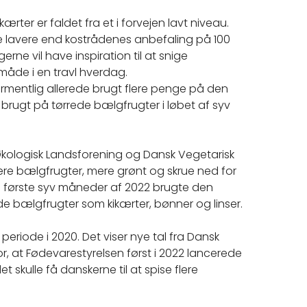
kærter er faldet fra et i forvejen lavt niveau.
e lavere end kostrådenes anbefaling på 100
rne vil have inspiration til at snige
måde i en travl hverdag.
ormentlig allerede brugt flere penge på den
brugt på tørrede bælgfrugter i løbet af syv
ologisk Landsforening og Dansk Vegetarisk
flere bælgfrugter, mere grønt og skrue ned for
e første syv måneder af 2022 brugte den
de bælgfrugter som kikærter, bønner og linser.
 periode i 2020. Det viser nye tal fra Dansk
for, at Fødevarestyrelsen først i 2022 lancerede
kulle få danskerne til at spise flere