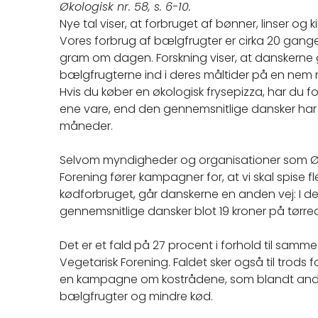
Økologisk nr. 58, s. 6-10.
Nye tal viser, at forbruget af bønner, linser og ki
Vores forbrug af bælgfrugter er cirka 20 gang
gram om dagen. Forskning viser, at danskerne ge
bælgfrugterne ind i deres måltider på en nem 
Hvis du køber en økologisk frysepizza, har du f
ene vare, end den gennemsnitlige dansker har 
måneder.
Selvom myndigheder og organisationer som Øk
Forening fører kampagner for, at vi skal spise 
kødforbruget, går danskerne en anden vej: I d
gennemsnitlige dansker blot 19 kroner på tørre
Det er et fald på 27 procent i forhold til samme
Vegetarisk Forening. Faldet sker også til trods 
en kampagne om kostrådene, som blandt andet s
bælgfrugter og mindre kød.