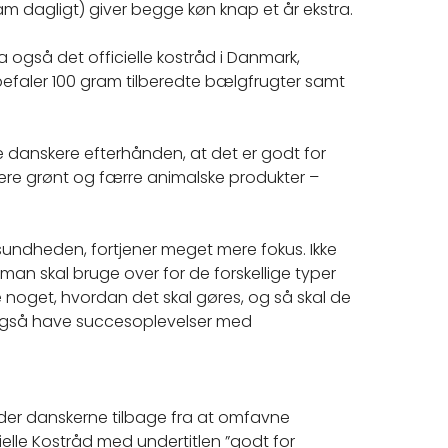
ram dagligt) giver begge køn knap et år ekstra.
også det officielle kostråd i Danmark,
efaler 100 gram tilberedte bælgfrugter samt
e danskere efterhånden, at det er godt for
 mere grønt og færre animalske produkter –
undheden, fortjener meget mere fokus. Ikke
man skal bruge over for de forskellige typer
re noget, hvordan det skal gøres, og så skal de
k også have succesoplevelser med
lder danskerne tilbage fra at omfavne
lle Kostråd med undertitlen ”godt for