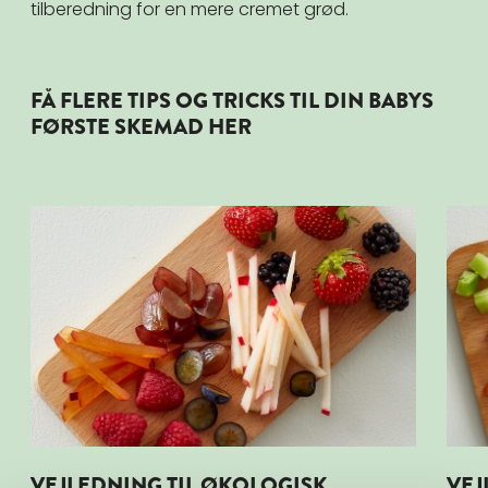
tilberedning for en mere cremet grød.
FÅ FLERE TIPS OG TRICKS TIL DIN BABYS
FØRSTE SKEMAD HER
Læs mere om VEJLEDNING TIL ØKOLOGISK FINGERFR
Læs 
VEJLEDNING TIL ØKOLOGISK
VEJ