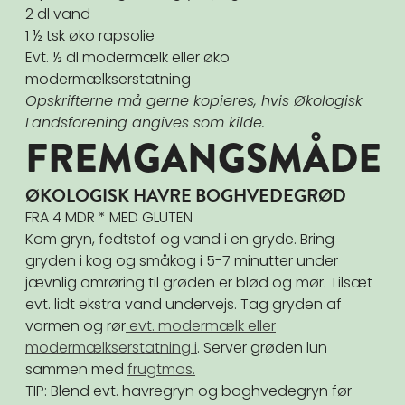
2 dl vand
1 ½ tsk øko rapsolie
Evt. ½ dl modermælk eller øko
modermælkserstatning
Opskrifterne må gerne kopieres, hvis Økologisk
Landsforening angives som kilde.
FREMGANGSMÅDE
ØKOLOGISK HAVRE BOGHVEDEGRØD
FRA 4 MDR * MED GLUTEN
Kom gryn, fedtstof og vand i en gryde. Bring
gryden i kog og småkog i 5-7 minutter under
jævnlig omrøring til grøden er blød og mør. Tilsæt
evt. lidt ekstra vand undervejs. Tag gryden af
varmen og rør
evt. modermælk eller
modermælkserstatning i
. Server grøden lun
sammen med
frugtmos.
TIP: Blend evt. havregryn og boghvedegryn før