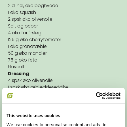
2 dl hel, øko boghvede
1 øko squash
2 spsk øko olivenolie
Salt og peber
4 øko forårsløg
125 g øko cherrytomater
1 øko granatæble
50 g øko mandler
75 g øko feta
Havsalt
Dressing
4 spsk øko olivenolie
1 spsk øko æblecidereddike
1 tsk grov, øko sennep
Salt og peber
TIL 4 PERSONER
This website uses cookies
Skyl boghveden og kog den mør i usaltet vand i
We use cookies to personalise content and ads, to